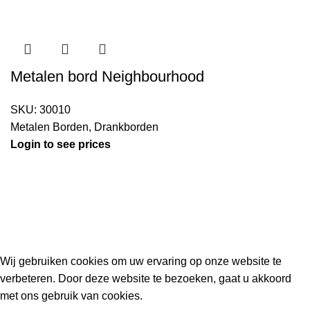
Metalen bord Neighbourhood
SKU:
30010
Metalen Borden
,
Drankborden
Login to see prices
Kouwe Hoek 1B, 2741 PX Waddinxveen
Phone: 06 38772620
2023 Gemaakt in de mancave van
Cave & Garden
door
Ilijad H
.
Wij gebruiken cookies om uw ervaring op onze website te
verbeteren. Door deze website te bezoeken, gaat u akkoord
met ons gebruik van cookies.