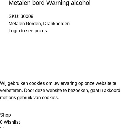
Metalen bord Warning alcohol
SKU:
30009
Metalen Borden
,
Drankborden
Login to see prices
Kouwe Hoek 1B, 2741 PX Waddinxveen
Phone: 06 38772620
2023 Gemaakt in de mancave van
Cave & Garden
door
Ilijad H
.
Wij gebruiken cookies om uw ervaring op onze website te
verbeteren. Door deze website te bezoeken, gaat u akkoord
met ons gebruik van cookies.
ACCEPT
Shop
0
Wishlist