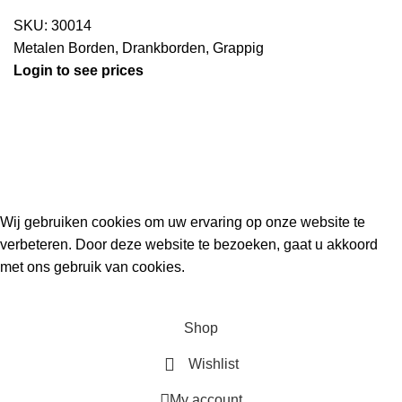
SKU:
30014
Metalen Borden
,
Drankborden
,
Grappig
Login to see prices
Kouwe Hoek 1B, 2741 PX Waddinxveen
Phone: 06 38772620
2023 Gemaakt in de mancave van
Cave & Garden
door
Ilijad H
.
Wij gebruiken cookies om uw ervaring op onze website te
verbeteren. Door deze website te bezoeken, gaat u akkoord
met ons gebruik van cookies.
ACCEPT
Shop
Wishlist
My account