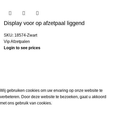
Display voor op afzetpaal liggend
SKU:
18574-Zwart
Vip Afzetpalen
Login to see prices
Kouwe Hoek 1B, 2741 PX Waddinxveen
Phone: 06 38772620
2023 Gemaakt in de mancave van
Cave & Garden
door
Ilijad H
.
Wij gebruiken cookies om uw ervaring op onze website te
verbeteren. Door deze website te bezoeken, gaat u akkoord
met ons gebruik van cookies.
ACCEPT