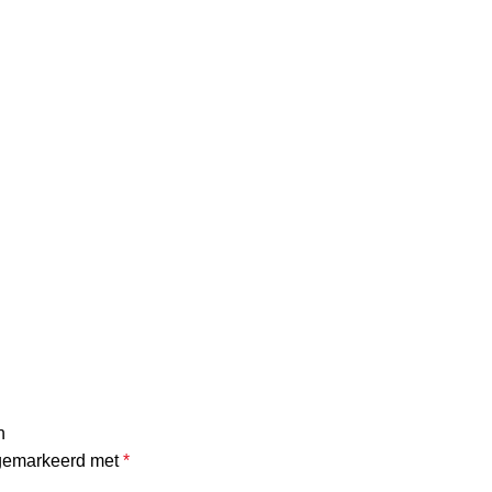
n
 gemarkeerd met
*