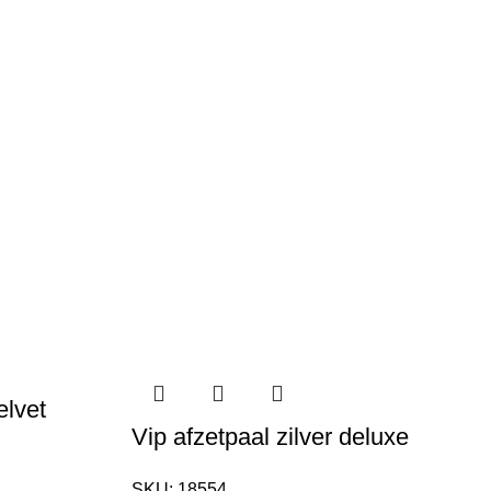
elvet
Vip afzetpaal zilver deluxe
SKU:
18554