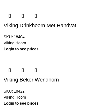
Viking Drinkhoorn Met Handvat
SKU:
18404
Viking Hoorn
Login to see prices
Viking Beker Wendhorn
SKU:
18422
Viking Hoorn
Login to see prices