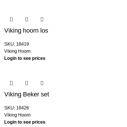
Viking hoorn los
SKU:
18419
Viking Hoorn
Login to see prices
Viking Beker set
SKU:
18426
Viking Hoorn
Login to see prices