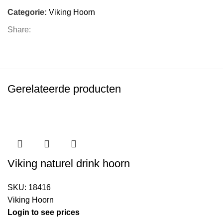
Categorie:
Viking Hoorn
Share:
Gerelateerde producten
Viking naturel drink hoorn
SKU:
18416
Viking Hoorn
Login to see prices