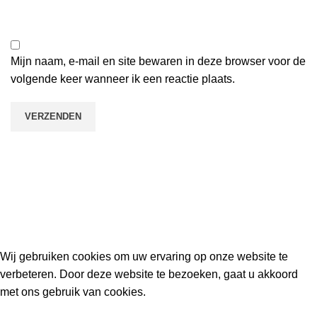
Mijn naam, e-mail en site bewaren in deze browser voor de
volgende keer wanneer ik een reactie plaats.
Kouwe Hoek 1B, 2741 PX Waddinxveen
Phone: 06 38772620
2023 Gemaakt in de mancave van
Cave & Garden
door
Ilijad H
.
Wij gebruiken cookies om uw ervaring op onze website te
verbeteren. Door deze website te bezoeken, gaat u akkoord
met ons gebruik van cookies.
ACCEPT