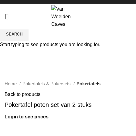
SEARCH
Start typing to see products you are looking for.
Click to enlarge
Home
Pokertafels & Pokersets
Pokertafels
Back to products
Pokertafel poten set van 2 stuks
Login to see prices