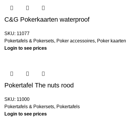
C&G Pokerkaarten waterproof
SKU:
11077
Pokertafels & Pokersets
,
Poker accessoires
,
Poker kaarten
Login to see prices
Pokertafel The nuts rood
SKU:
11000
Pokertafels & Pokersets
,
Pokertafels
Login to see prices