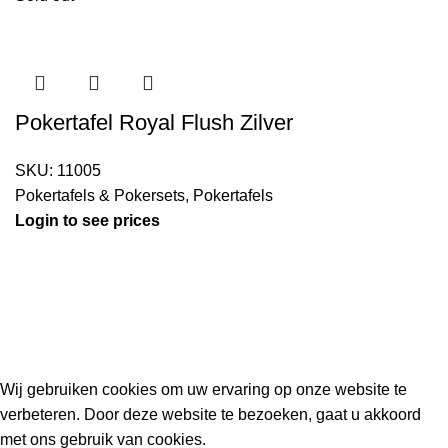
Pokertafel Royal Flush Zilver
SKU:
11005
Pokertafels & Pokersets
,
Pokertafels
Login to see prices
Kouwe Hoek 1B, 2741 PX Waddinxveen
Phone: 06 38772620
2023 Gemaakt in de mancave van
Cave & Garden
door
Ilijad H
.
Wij gebruiken cookies om uw ervaring op onze website te
verbeteren. Door deze website te bezoeken, gaat u akkoord
met ons gebruik van cookies.