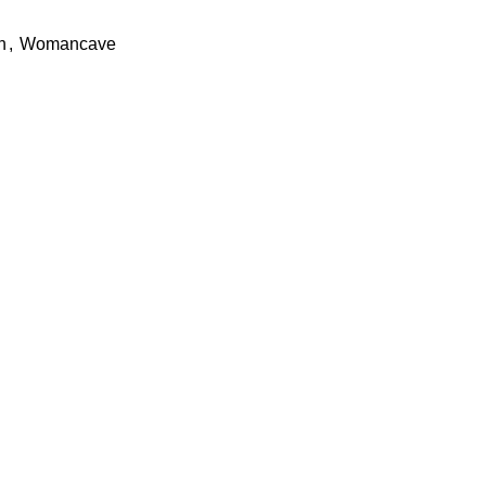
n
,
Womancave