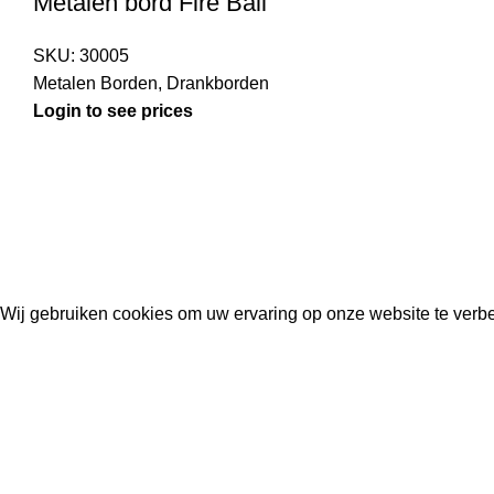
Metalen bord Fire Ball
SKU:
30005
Metalen Borden
,
Drankborden
Login to see prices
Kouwe Hoek 1B, 2741 PX Waddinxveen
Phone: 06 38772620
2023 Gemaakt in de mancave van
Cave & Garden
door
Ilijad H
.
Wij gebruiken cookies om uw ervaring op onze website te verbe
ACCEPT