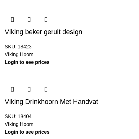
Viking beker geruit design
SKU:
18423
Viking Hoorn
Login to see prices
Viking Drinkhoorn Met Handvat
SKU:
18404
Viking Hoorn
Login to see prices