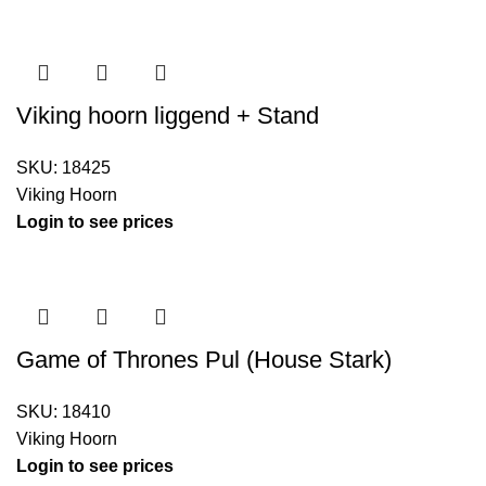
Viking hoorn liggend + Stand
SKU:
18425
Viking Hoorn
Login to see prices
Game of Thrones Pul (House Stark)
SKU:
18410
Viking Hoorn
Login to see prices