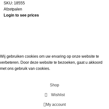
SKU:
18555
Afzetpalen
Login to see prices
Kouwe Hoek 1B, 2741 PX Waddinxveen
Phone: 06 38772620
2023 Gemaakt in de mancave van
Cave & Garden
door
Ilijad H
.
Wij gebruiken cookies om uw ervaring op onze website te
verbeteren. Door deze website te bezoeken, gaat u akkoord
met ons gebruik van cookies.
ACCEPT
Shop
Wishlist
My account