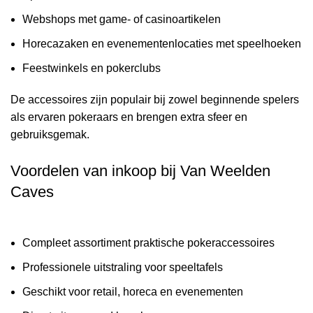
Webshops met game- of casinoartikelen
Horecazaken en evenementenlocaties met speelhoeken
Feestwinkels en pokerclubs
De accessoires zijn populair bij zowel beginnende spelers
als ervaren pokeraars en brengen extra sfeer en
gebruiksgemak.
Voordelen van inkoop bij Van Weelden
Caves
Compleet assortiment praktische pokeraccessoires
Professionele uitstraling voor speeltafels
Geschikt voor retail, horeca en evenementen