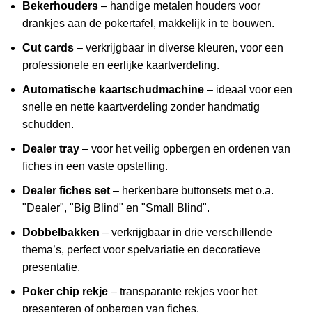
Bekerhouders
– handige metalen houders voor
drankjes aan de pokertafel, makkelijk in te bouwen.
Cut cards
– verkrijgbaar in diverse kleuren, voor een
professionele en eerlijke kaartverdeling.
Automatische kaartschudmachine
– ideaal voor een
snelle en nette kaartverdeling zonder handmatig
schudden.
Dealer tray
– voor het veilig opbergen en ordenen van
fiches in een vaste opstelling.
Dealer fiches set
– herkenbare buttonsets met o.a.
"Dealer", "Big Blind" en "Small Blind".
Dobbelbakken
– verkrijgbaar in drie verschillende
thema’s, perfect voor spelvariatie en decoratieve
presentatie.
Poker chip rekje
– transparante rekjes voor het
presenteren of opbergen van fiches.