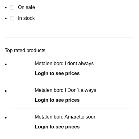
On sale
In stock
Top rated products
Metalen bord I dont always
Login to see prices
Metalen bord I Don`t always
Login to see prices
Metalen bord Amaretto sour
Login to see prices