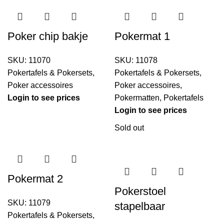
Poker chip bakje
Pokermat 1
SKU:
11070
SKU:
11078
Pokertafels & Pokersets
,
Pokertafels & Pokersets
,
Poker accessoires
Poker accessoires
,
Login to see prices
Pokermatten
,
Pokertafels
Login to see prices
Sold out
Pokermat 2
Pokerstoel
SKU:
11079
stapelbaar
Pokertafels & Pokersets
,