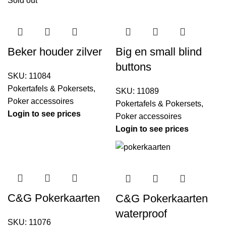
Sold out
Beker houder zilver
Big en small blind
buttons
SKU:
11084
Pokertafels & Pokersets
,
SKU:
11089
Poker accessoires
Pokertafels & Pokersets
,
Login to see prices
Poker accessoires
Login to see prices
C&G Pokerkaarten
C&G Pokerkaarten
waterproof
SKU:
11076