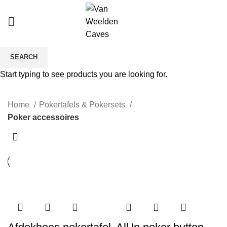
SEARCH
Poker accessoires
Start typing to see products you are looking for.
CATEGORIES
Home
Pokertafels & Pokersets
Poker accessoires