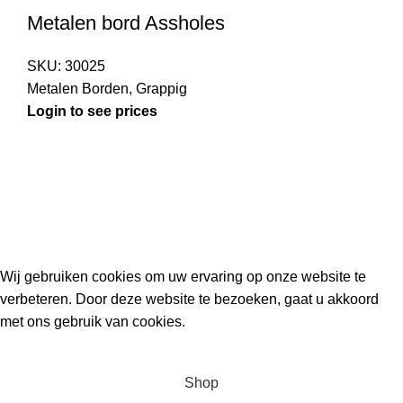
Metalen bord Assholes
SKU:
30025
Metalen Borden
,
Grappig
Login to see prices
Kouwe Hoek 1B, 2741 PX Waddinxveen
Phone: 06 38772620
2023 Gemaakt in de mancave van
Cave & Garden
door
Ilijad H
.
Wij gebruiken cookies om uw ervaring op onze website te
verbeteren. Door deze website te bezoeken, gaat u akkoord
met ons gebruik van cookies.
ACCEPT
Shop