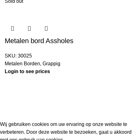
Sold out
Metalen bord Assholes
SKU:
30025
Metalen Borden
,
Grappig
Login to see prices
Kouwe Hoek 1B, 2741 PX Waddinxveen
Phone: 06 38772620
2023 Gemaakt in de mancave van
Cave & Garden
door
Ilijad H
.
Wij gebruiken cookies om uw ervaring op onze website te
verbeteren. Door deze website te bezoeken, gaat u akkoord
met ons gebruik van cookies.