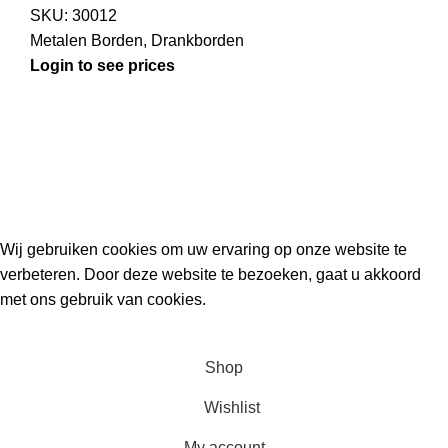
SKU:
30012
Metalen Borden
,
Drankborden
Login to see prices
Kouwe Hoek 1B, 2741 PX Waddinxveen
Phone: 06 38772620
2023 Gemaakt in de mancave van
Cave & Garden
door
Ilijad H
.
Wij gebruiken cookies om uw ervaring op onze website te
verbeteren. Door deze website te bezoeken, gaat u akkoord
met ons gebruik van cookies.
ACCEPT
Shop
Wishlist
My account