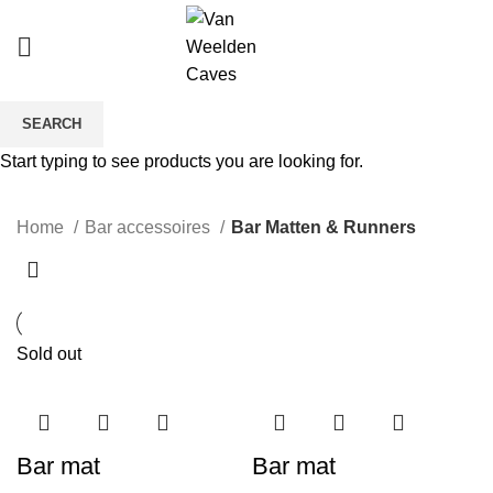
SEARCH
Bar Matten & Runners
Start typing to see products you are looking for.
CATEGORIES
Home
Bar accessoires
Bar Matten & Runners
Sold out
Bar mat
Bar mat