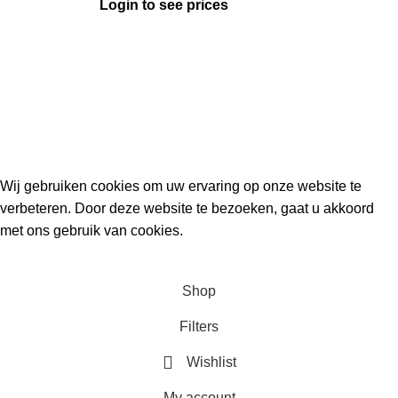
Login to see prices
Kouwe Hoek 1B, 2741 PX Waddinxveen
Phone: 06 38772620
2023 Gemaakt in de mancave van
Cave & Garden
door
Ilijad H
.
Wij gebruiken cookies om uw ervaring op onze website te
verbeteren. Door deze website te bezoeken, gaat u akkoord
met ons gebruik van cookies.
ACCEPT
Shop
Filters
Wishlist
My account