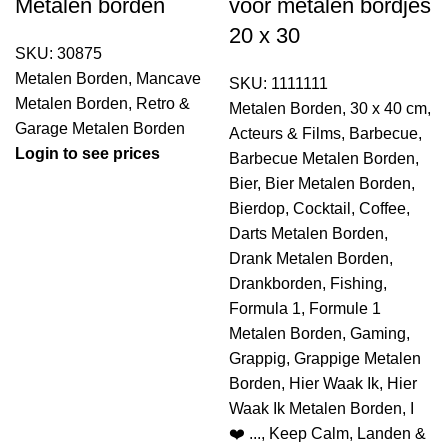
Metalen borden
voor metalen bordjes
20 x 30
SKU:
30875
Metalen Borden
,
Mancave
SKU:
1111111
Metalen Borden
,
Retro &
Metalen Borden
,
30 x 40 cm
,
Garage Metalen Borden
Acteurs & Films
,
Barbecue
,
Login to see prices
Barbecue Metalen Borden
,
Bier
,
Bier Metalen Borden
,
Bierdop
,
Cocktail
,
Coffee
,
Darts Metalen Borden
,
Drank Metalen Borden
,
Drankborden
,
Fishing
,
Formula 1
,
Formule 1
Metalen Borden
,
Gaming
,
Grappig
,
Grappige Metalen
Borden
,
Hier Waak Ik
,
Hier
Waak Ik Metalen Borden
,
I
❤️ ...
,
Keep Calm
,
Landen &