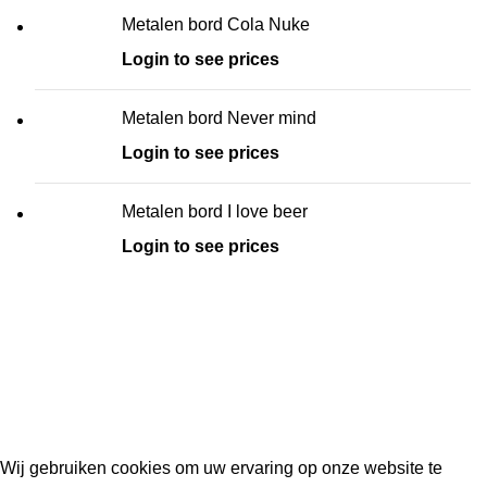
Metalen bord Cola Nuke
Login to see prices
Metalen bord Never mind
Login to see prices
Metalen bord I love beer
Login to see prices
Kouwe Hoek 1B, 2741 PX Waddinxveen
Phone: 06 38772620
2023 Gemaakt in de mancave van
Cave & Garden
door
Ilijad H
.
Wij gebruiken cookies om uw ervaring op onze website te