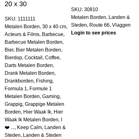
20 x 30
SKU:
30810
Metalen Borden
,
Landen &
SKU:
1111111
Steden
,
Route 66
,
Vlaggen
Metalen Borden
,
30 x 40 cm
,
Login to see prices
Acteurs & Films
,
Barbecue
,
Barbecue Metalen Borden
,
Bier
,
Bier Metalen Borden
,
Bierdop
,
Cocktail
,
Coffee
,
Darts Metalen Borden
,
Drank Metalen Borden
,
Drankborden
,
Fishing
,
Formula 1
,
Formule 1
Metalen Borden
,
Gaming
,
Grappig
,
Grappige Metalen
Borden
,
Hier Waak Ik
,
Hier
Waak Ik Metalen Borden
,
I
❤️ ...
,
Keep Calm
,
Landen &
Steden
,
Landen & Steden