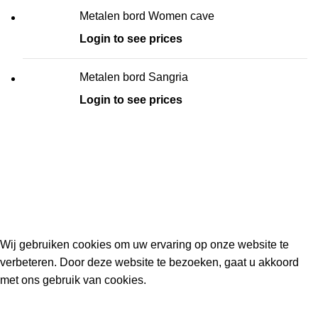
Metalen bord Women cave
Login to see prices
Metalen bord Sangria
Login to see prices
Kouwe Hoek 1B, 2741 PX Waddinxveen
Phone: 06 38772620
2023 Gemaakt in de mancave van
Cave & Garden
door
Ilijad H
.
Wij gebruiken cookies om uw ervaring op onze website te
verbeteren. Door deze website te bezoeken, gaat u akkoord
met ons gebruik van cookies.
ACCEPT